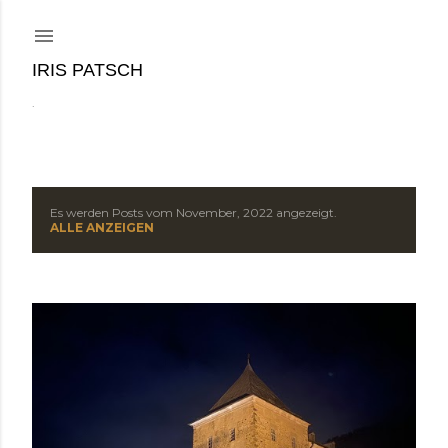
Direkt zum Hauptbereich
IRIS PATSCH
.
Es werden Posts vom November, 2022 angezeigt.
P
ALLE ANZEIGEN
o
s
t
s